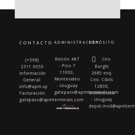
CONTACTO
ADMINISTRACIÓN
DEPÓSITO
Rincón 487
Cno.
(+598)
- Piso 7
Burghi
2311 0050
11000,
2685 esq.
Información
Montevideo
Cno. Cibils
General:
- Uruguay
12800,
info@apm.uy
gatepass@apmterminals.com
Montevideo
Facturación:
- Uruguay
gatepass@apmterminals.com
depot.mvd@apmterm